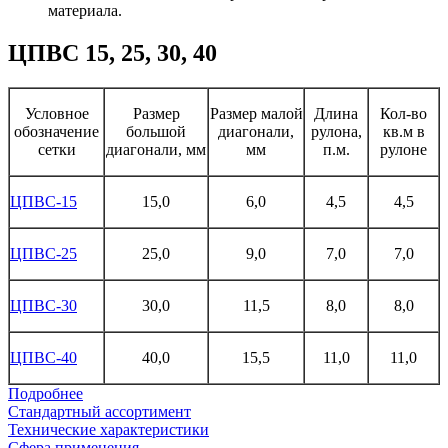
материала.
ЦПВС 15, 25, 30, 40
Условное
Размер
Размер малой
Длина
Кол-во
обозначение
большой
диагонали,
рулона,
кв.м в
сетки
диагонали, мм
мм
п.м.
рулоне
ЦПВС-15
15,0
6,0
4,5
4,5
ЦПВС-25
25,0
9,0
7,0
7,0
ЦПВС-30
30,0
11,5
8,0
8,0
ЦПВС-40
40,0
15,5
11,0
11,0
Подробнее
Стандартный ассортимент
Технические характеристики
Сфера применения