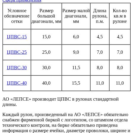
Условное
Размер
Размер малой
Длина
Кол-во
обозначение
большой
диагонали,
рулона,
кв.м в
сетки
диагонали, мм
мм
п.м.
рулоне
ЦПВС-15
15,0
6,0
4,5
4,5
ЦПВС-25
25,0
9,0
7,0
7,0
ЦПВС-30
30,0
11,5
8,0
8,0
ЦПВС-40
40,0
15,5
11,0
11,0
АО «ЛЕПСЕ» производит ЦПВС в рулонах стандартной
длины.
Каждый рулон, произведенный на АО «ЛЕПСЕ» обязательно
снабжен фирменной биркой с логотипом, со штампом отдела
технического контроля, на бирке обязательно приведена
информация о размере ячейки, диаметре проволоки, ширине и