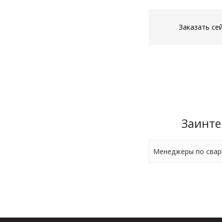
Заказать се
Заинте
Менеджеры по сварн