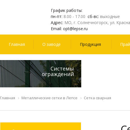
График работы:
пн-пт:
8.00 - 17.00
сб-вс:
выходные
Адрес:
МО, г. Солнечногорск, ул. Красна
Email:
opt@lepse.ru
Главная
О заводе
Продукция
Прай
Системы
Св
ограждений
Главная
Металлические сетки в Лепсе
Сетка сварная
С